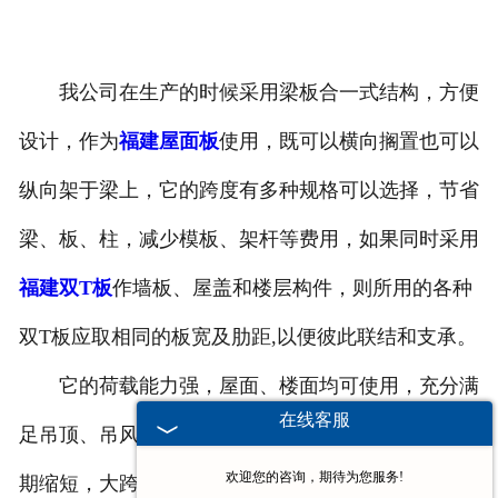
我公司在生产的时候采用梁板合一式结构，方便
设计，作为
福建屋面板
使用，既可以横向搁置也可以
纵向架于梁上，它的跨度有多种规格可以选择，节省
梁、板、柱，减少模板、架杆等费用，如果同时采用
福建双T板
作墙板、屋盖和楼层构件，则所用的各种
双T板应取相同的板宽及肋距,以便彼此联结和支承。
它的荷载能力强，屋面、楼面均可使用，充分满
在线客服
足吊顶、吊风道等荷载要求，建筑自重减轻，施工周
欢迎您的咨询，期待为您服务!
期缩短，大跨度
福建预应力混凝土双T板
广泛应用于