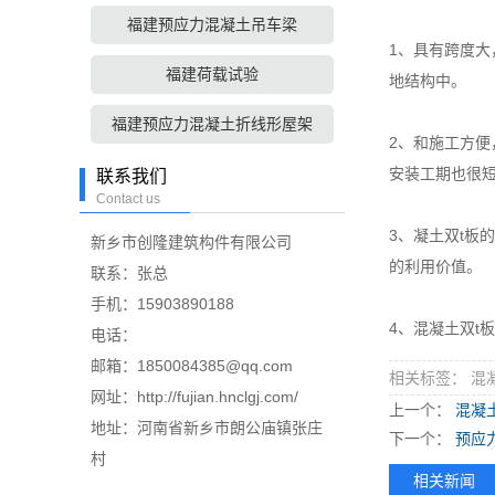
福建预应力混凝土吊车梁
1、具有跨度大
福建荷载试验
地结构中。
福建预应力混凝土折线形屋架
2、和施工方
安装工期也很
联系我们
Contact us
3、凝土双t
新乡市创隆建筑构件有限公司
的利用价值。
联系：张总
手机：15903890188
4、混凝土双t
电话：
邮箱：1850084385@qq.com
相关标签： 混
网址：http://fujian.hnclgj.com/
上一个：
混凝
地址：河南省新乡市朗公庙镇张庄
下一个：
预应
村
相关新闻