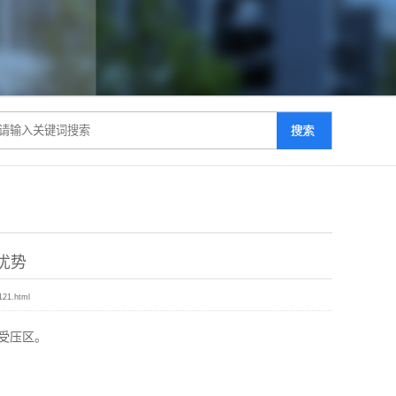
优势
121.html
受压区。