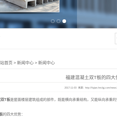
Previous slide
Next slide
件
站首页
>
新闻中心
>
新闻中心
福建混凝土双T板的四大
2017-11-03 来源：
http://fujian.hnclgj.com/news
双T板
是屋面楼层建筑组成的部件，既能横向承重结构，又能纵向承重的
板
的四大优势：