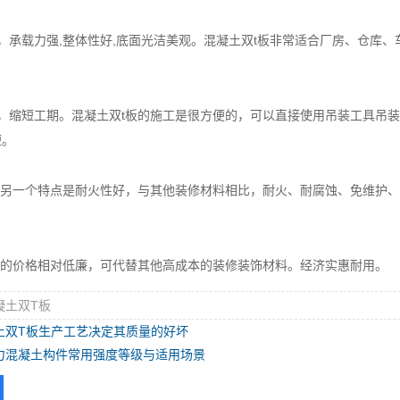
，承载力强,整体性好,底面光洁美观。混凝土双t板非常适合厂房、仓库
便，缩短工期。混凝土双t板的施工是很方便的，可以直接使用吊装工具吊
短。
板的另一个特点是耐火性好，与其他装修材料相比，耐火、耐腐蚀、免维护
板的价格相对低廉，可代替其他高成本的装修装饰材料。经济实惠耐用。
凝土双T板
土双T板生产工艺决定其质量的好坏
力混凝土构件常用强度等级与适用场景