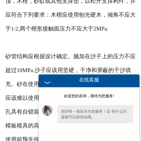
顶，木楔，砂缸或其他支撑垫，以松开支撑构件，并
应符合下列要求：木楔应使用刨光硬木，倾角不应大
于1:2,两个楔形接触面压力不应大于2MPa.
砂管结构应根据设计确定。施加在沙子上的压力不应
超过10MPa.沙子应该用坚硬，干净和屏蔽的干沙填
在线客服
充。砂在使用前应预先加载设计载荷；砂管上的间隙
欢迎您的咨询，期待为您服务!
应该难以使用。破裂和拉伸的腻子填料。支撑垫的插
孔具有自锁装置。为了消除支架的非弹性变形，确定
您好呀～很高兴为您服务！😊 有什么问
题都可以跟我说哦。
模板模具的高度，以及现浇混凝土结构的支架。d在
使用前预先按模板和支架应在使用过程中定期检查。