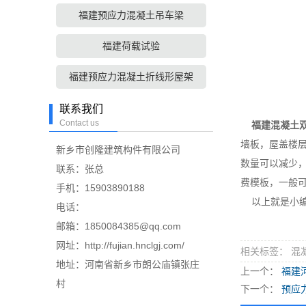
福建预应力混凝土吊车梁
福建荷载试验
福建预应力混凝土折线形屋架
联系我们
Contact us
福建混凝土
墙板，屋盖楼
新乡市创隆建筑构件有限公司
数量可以减少
联系：张总
费模板，一般
手机：15903890188
以上就是小编
电话：
邮箱：1850084385@qq.com
网址：http://fujian.hnclgj.com/
相关标签： 混
地址：河南省新乡市朗公庙镇张庄
上一个：
福建
村
下一个：
预应