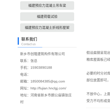
福建预应力混凝土吊车梁
福建荷载试验
福建预应力混凝土折线形屋架
联系我们
Contact us
假设扁钢呈现
新乡市创隆建筑构件有限公司
粮库屋面板己
联系：张总
手机：15903890188
必要的时分对
电话：
部位放置即可，
邮箱：1850084385@qq.com
网址：http://fujian.hnclgj.com/
不放中心，上
地址：河南省新乡市朗公庙镇张庄
受力不均形成
村