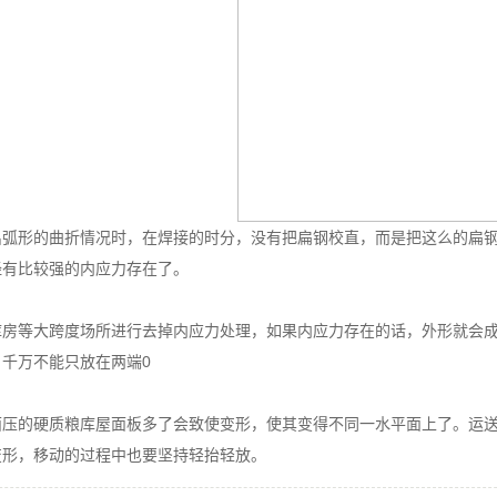
出弧形的曲折情况时，在焊接的时分，没有把扁钢校直，而是把这么的扁
经有比较强的内应力存在了。
库房等大跨度场所进行去掉内应力处理，如果内应力存在的话，外形就会
千万不能只放在两端0
面压的硬质粮库屋面板多了会致使变形，使其变得不同一水平面上了。运
变形，移动的过程中也要坚持轻抬轻放。