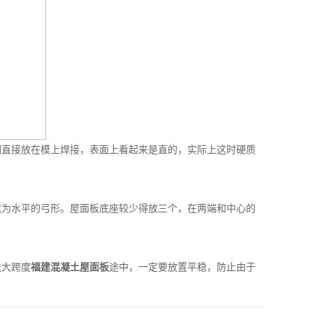
钢直接放在模上焊接，表面上看起来是直的，实际上这时硬质
成为水平的弓形。屋面板底座较少得放三个，在两端和中心的
送大跨度
福建混凝土屋面板
途中，一定要放置平稳，防止由于