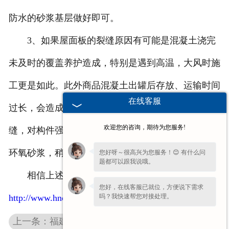
防水的砂浆基层做好即可。
3、如果屋面板的裂缝原因有可能是混凝土浇完
未及时的覆盖养护造成，特别是遇到高温，大风时施
工更是如此。此外商品混凝土出罐后存放、运输时间
在线客服
过长，会造成浇后“急凝”，这时会产生又宽又多的裂
欢迎您的咨询，期待为您服务!
缝，对构件强度是有不利影响的，应与处理，可灌注
环氧砂浆，稍麻烦，但效果一定很好。
您好呀～很高兴为您服务！😊 有什么问
题都可以跟我说哦。
相信上述介绍会对大家有帮助，更多内容请点击
您好，在线客服已就位，方便说下需求
吗？我快速帮您对接处理。
http://www.hnclgj.com/
上一条：福建双T平板的应用领域有哪些