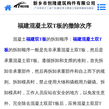
网站首页
走进创隆
福建混凝土双T板的撤除次序
产品中心
混凝土
福建双T板
的拆卸顺序：
福建混凝土双T
新闻中心
板
的拆卸顺序一般是先非承重混凝土双T板，然后是
实用技术
承重混凝土双T板。遵循拆卸和支撑的准则，首先拆
资质荣誉
卸非承重部件，然后再拆卸承重部件和自上而下的规
成功案例
则。拆卸模具时，禁止使用大锤和撬棍用力砸撬。拆
卸模具时，工作人员应站在安全的地方，以免发生意
联系我们
外。完全除去混凝土双层T板后，应将混凝土双层T