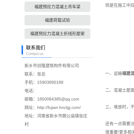
但是在施工中
福建预应力混凝土吊车梁
福建荷载试验
福建预应力混凝土折线形屋架
联系我们
Contact us
新乡市创隆建筑构件有限公司
一、运输
福建
联系：张总
手机：15903890188
二、混凝土屋
电话：
邮箱：1850084385@qq.com
三、堆放时，
网址：http://fujian.hnclgj.com/
地址：河南省新乡市朗公庙镇张庄
还有一点需要
村
很重要!更多相