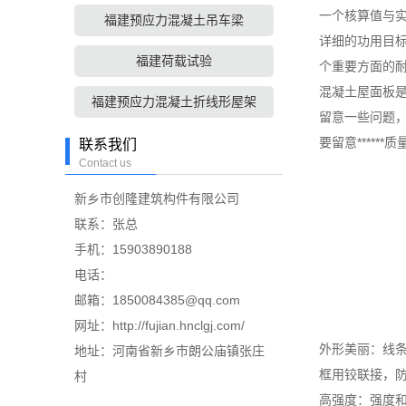
一个核算值与
福建预应力混凝土吊车梁
详细的功用目
福建荷载试验
个重要方面的
混凝土屋面板
福建预应力混凝土折线形屋架
留意一些问题
要留意******质
联系我们
Contact us
新乡市创隆建筑构件有限公司
联系：张总
手机：15903890188
电话：
邮箱：1850084385@qq.com
网址：http://fujian.hnclgj.com/
外形美丽：线条
地址：河南省新乡市朗公庙镇张庄
框用铰联接，
村
高强度：强度