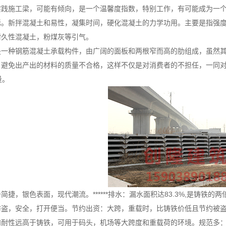
实践施工梁，可能有倾向，是一个温馨度指数，特别工作，有可能成为一
标。新拌混凝土和易性，凝集时间，硬化混凝土的力学功用。主要是指强
耐久性混凝土，粉煤灰等引气。
是一种钢筋混凝土承载构件，由广阔的面板和两根窄而高的肋组成，虽然
，避免出产出的材料的质量不合格，这样不仅是对消费者的不担任，一同
量。
简捷，银色表面，现代潮流。******排水：漏水面积达83.3%,是铸
防盗，安全，打开便当。节约出资：大跨，重载时，比铸铁价低且节约被
和耐性远高于铸铁，可用于码头，机场等大跨度和重载荷的环境。规范多