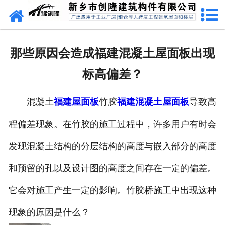
网站首页
走进创隆
那些原因会造成福建混凝土屋面板出现
产品中心
标高偏差？
新闻中心
混凝土
福建屋面板
竹胶
福建混凝土屋面板
导致高
实用技术
程偏差现象。在竹胶的施工过程中，许多用户有时会
资质荣誉
发现混凝土结构的分层结构的高度与嵌入部分的高度
成功案例
和预留的孔以及设计图的高度之间存在一定的偏差。
它会对施工产生一定的影响。竹胶桥施工中出现这种
联系我们
现象的原因是什么？