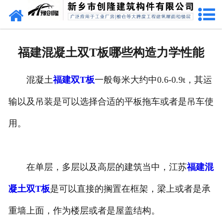
网站首页
走进创隆
福建混凝土双T板哪些构造力学性能
产品中心
混凝土
福建双T板
一般每米大约中0.6-0.9t，其运
新闻中心
输以及吊装是可以选择合适的平板拖车或者是吊车使
实用技术
用。
资质荣誉
成功案例
在单层，多层以及高层的建筑当中，江苏
福建混
凝土双T板
是可以直接的搁置在框架，梁上或者是承
联系我们
重墙上面，作为楼层或者是屋盖结构。