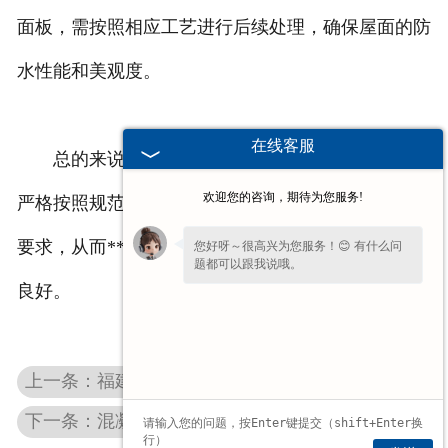
面板，需按照相应工艺进行后续处理，确保屋面的防
水性能和美观度。
在线客服
总的来说，混凝土屋面板的安装和施工过程需要
欢迎您的咨询，期待为您服务!
严格按照规范和流程进行，确保每个环节都达到设计
要求，从而******屋面结构的安全稳定和使用效果的
您好呀～很高兴为您服务！😊 有什么问
题都可以跟我说哦。
良好。
上一条：福建混凝土双T板的承重能力和抗震性能如何？
下一条：混凝土双T板与钢屋面对比 工程采购成本参考