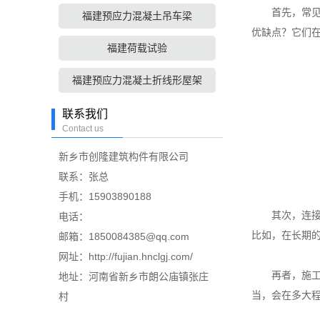
首先，常见的
福建预应力混凝土吊车梁
优缺点？它们
福建荷载试验
福建预应力混凝土折线形屋架
联系我们
Contact us
新乡市创隆建筑构件有限公司
联系：张总
手机：15903890188
其次，连接部
电话：
比如，在长期
邮箱：1850084385@qq.com
网址：http://fujian.hnclgj.com/
再者，施工质
地址：河南省新乡市朗公庙镇张庄
当，会在多大
村