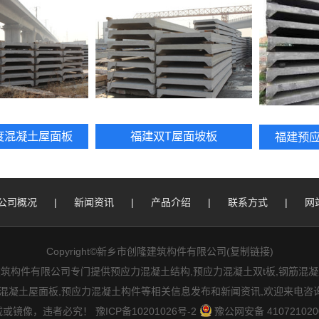
度混凝土屋面板
福建双T屋面坡板
福建预
公司概况
|
新闻资讯
|
产品介绍
|
联系方式
|
网
Copyright©新乡市创隆建筑构件有限公司(
复制链接
)
件有限公司专门提供预应力混凝土结构,预应力混凝土双t板,钢筋混凝土屋
,混凝土屋面板,预应力混凝土构件等相关信息发布和新闻资讯,欢迎来电咨
载或镜像，违者必究！
豫ICP备10201026号-2
豫公网安备 410721020