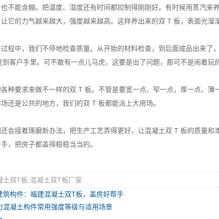
不能含糊。把温度、湿度还有时间都控制得刚刚好。有时候用蒸汽来养
让它的力气越来越大，强度越来越高。这样养出来的双 T 板，表面光溜
程中，我们不停地检查质量。从开始的材料检查，到后面成品出来了，
板送到客户手里。可不敢有一点儿马虎，这要是出了问题，那可不是闹着玩
种要求来做不一样的双 T 板。不管是要宽一点、窄一点，厚一点、薄
场还是公共的地方，我们的双 T 板都能派上大用场。
接着琢磨新办法，把生产工艺弄得更好，让混凝土双 T 板的质量和本事
身手，把房子都盖得稳稳当当的。
凝土双T板,混凝土双T板厂家
建筑构件：福建混凝土双T板，盖房好帮手
力混凝土构件常用强度等级与适用场景