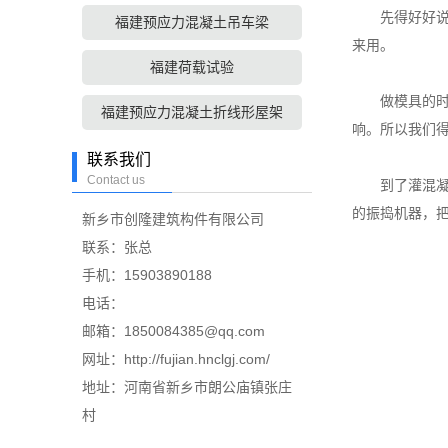
先得好好说说
福建预应力混凝土吊车梁
来用。
福建荷载试验
做模具的时候呢
福建预应力混凝土折线形屋架
响。所以我们得
联系我们
Contact us
到了灌混凝土
的振捣机器，
新乡市创隆建筑构件有限公司
联系：张总
手机：15903890188
电话：
邮箱：1850084385@qq.com
网址：http://fujian.hnclgj.com/
地址：河南省新乡市朗公庙镇张庄
村