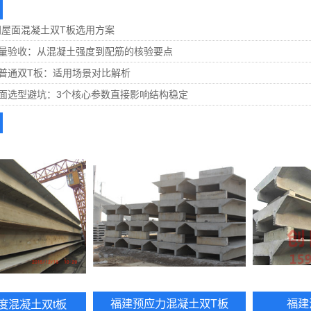
间屋面混凝土双T板选用方案
质量验收：从混凝土强度到配筋的核验要点
普通双T板：适用场景对比解析
面选型避坑：3个核心参数直接影响结构稳定
福建预应力混凝土双T板
福建
度混凝土双t板