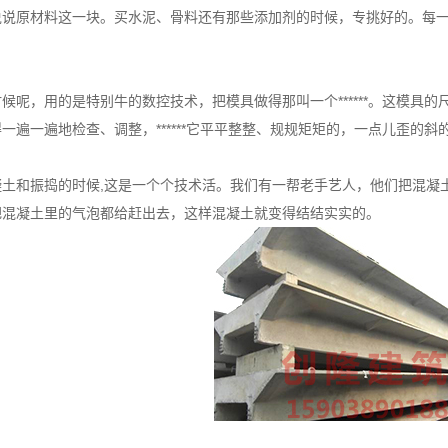
原材料这一块。买水泥、骨料还有那些添加剂的时候，专挑好的。每一
，用的是特别牛的数控技术，把模具做得那叫一个******。这模具
一遍一遍地检查、调整，******它平平整整、规规矩矩的，一点儿歪的斜
和振捣的时候,这是一个个技术活。我们有一帮老手艺人，他们把混凝土
把混凝土里的气泡都给赶出去，这样混凝土就变得结结实实的。