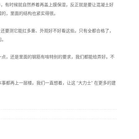
，有时候就自然养着再盖上膜保湿，反正就是要让混凝土好
溜的，里面的结构也紧实得很。
还要测它能扛多重、外观好不好看这些。只有全都合格了，
的。
一点，还是里面的钢筋有啥特别的要求，我们都能给弄好。不
都再上一层楼。我们一直想着，让这 “大力士” 在更多的建