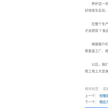
养护这一步也
好地发生反应，
在整个生产过
才会把双 T 
根据客户的各
管是盖工厂、商
以后，我们还会
筑工地上大显
相关标签： 混
上一个：
创隆
下一个：
预应