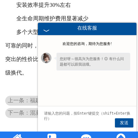
安装效率提升30%左右
全生命周期维护费用显著减少
在线客服
多个大型项目应用案例显示，该产品在确保质量
欢迎您的咨询，期待为您服务!
可靠的同时，能为项目整体节省可观的建设成本。其
突出的性价比优势，正在推动建筑行业屋面系统的升
您好呀～很高兴为您服务！😊 有什么问
题都可以跟我说哦。
级换代。
上一条：福建混凝土屋面板价格大揭秘：这样买能省30%成本！
下一条：混凝土双T板与钢屋面对比 工程采购成本参考
发送