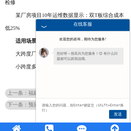
检修
某厂房项目10年运维数据显示：双T板综合成本
在线客服
低25%
欢迎您的咨询，期待为您服务!
适用场景建议
大跨度厂房、停车场优选双T板
您好呀～很高兴为您服务！😊 有什么问
题都可以跟我说哦。
小跨度多层建筑可考虑空心板
上一条：福建双T板成本省30%的采购技巧
下一条：预应力混凝土构件常用强度等级与适用场景
发送