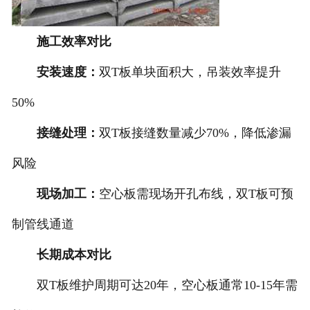
施工效率对比
安装速度：
双T板单块面积大，吊装效率提升
50%
接缝处理：
双T板接缝数量减少70%，降低渗漏
风险
现场加工：
空心板需现场开孔布线，双T板可预
制管线通道
长期成本对比
双T板维护周期可达20年，空心板通常10-15年需