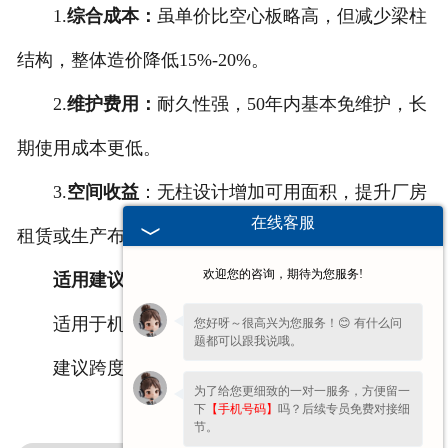
1.
综合成本：
虽单价比空心板略高，但减少梁柱
结构，整体造价降低15%-20%。
2.
维护费用：
耐久性强，50年内基本免维护，长
期使用成本更低。
3.
空间收益
：无柱设计增加可用面积，提升厂房
在线客服
租赁或生产布局灵活性。
欢迎您的咨询，期待为您服务!
适用建议
适用于机械制造、仓储物流等大跨度需求厂房
您好呀～很高兴为您服务！😊 有什么问
题都可以跟我说哦。
建议跨度＞15m时优先考虑，发挥***大经济性
为了给您更细致的一对一服务，方便留一
下
【手机号码】
吗？后续专员免费对接细
节。