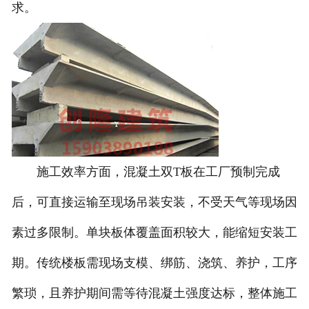
求。
施工效率方面，混凝土双T板在工厂预制完成
后，可直接运输至现场吊装安装，不受天气等现场因
素过多限制。单块板体覆盖面积较大，能缩短安装工
期。传统楼板需现场支模、绑筋、浇筑、养护，工序
繁琐，且养护期间需等待混凝土强度达标，整体施工