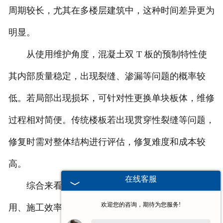
周期较长，尤其在多楼层建筑中，这种时间差异更为
明显。
从使用维护角度，混凝土双 T 板的预制特性使
其内部质量稳定，出现裂缝、渗漏等问题的概率较
低。若局部出现损坏，可针对性更换单块板体，维修
过程相对简便。传统楼板若出现贯穿性裂缝等问题，
修复时需对整体结构进行评估，修复难度和成本较
高。
在线客服
综合来看，混凝土双T板在结构稳定性、材料利
欢迎您的咨询，期待为您服务!
用、施工效率及维护便利性等方面，展现出优于传统