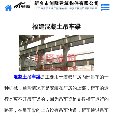
网站首页
福建预应力混凝土双T坡板
福建混凝土吊车梁
福建预应力混凝土双T平板
福建预应力混凝土屋面板
福建预应力混凝土构件
福建预应力混凝土吊车梁
混凝土吊车梁
是主要用于装载厂房内部吊车的一
福建荷载试验
种机械，通常情况下是安装在厂房的上部，桁车的运
福建预应力混凝土折线形屋架
行是离不开吊车梁的，因为吊车梁是支撑桁车运行的
路基，在吊车梁的上方设有吊车轨道，桁车通过吊车