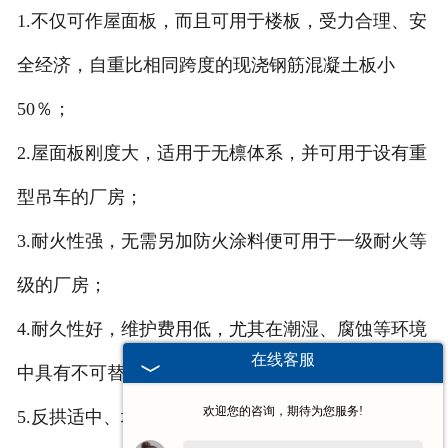
1.不仅可作屋面板，而且可用于楼板，受力合理、安
全经济，自重比相同跨度的现浇钢筋混凝土板小
50％；
2.屋面板刚度大，适用于无檩体系，并可用于设有重
型吊车的厂房；
3.耐火性强，无需另加防火涂料便可用于一级耐火等
级的厂房；
4.耐久性好，维护费用低，尤其在潮湿、腐蚀等环境
在线客服
中具有不可替代的******性，使用寿命超过50年；
欢迎您的咨询，期待为您服务!
5.反拱适中、均匀，安装后相邻板之间高差小，美观