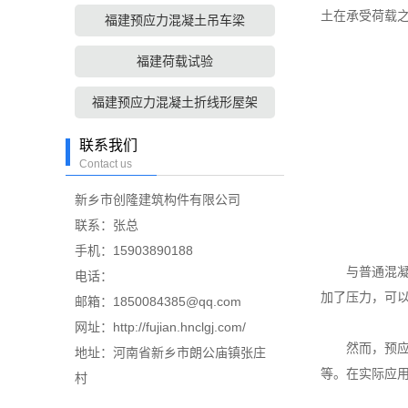
土在承受荷载
福建预应力混凝土吊车梁
福建荷载试验
福建预应力混凝土折线形屋架
联系我们
Contact us
新乡市创隆建筑构件有限公司
联系：张总
手机：15903890188
与普通混凝土
电话：
加了压力，可
邮箱：1850084385@qq.com
网址：http://fujian.hnclgj.com/
然而，预应力
地址：河南省新乡市朗公庙镇张庄
等。在实际应
村